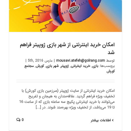
امکان خرید اینترنتی از شهر بازی ژوپیتر فراهم
شد
توسط
mousavi.atefeh@golrang.com
|
مارس 5th, 2016
|
برچسب‌ها:
بازی
,
خرید اینترنتی
,
ژوپیتر
,
شهر بازی
,
کورش
,
مجتمع
کورش
امکان خرید اینترنتی از سایت ژوپیتر (سرزمین بازی کورش) با
تخفیف ویژه فراهم گردید. علاقه‌مندان به هیجان و تفریح
می‌توانند با خرید اینترنتی پکیج سه ساعته بازی که از ساعت 16
تا 19 می‌باشد، از تخفیف ویژه بهره‌مند شوند. در [...]
0
اطلاعات بیشتر