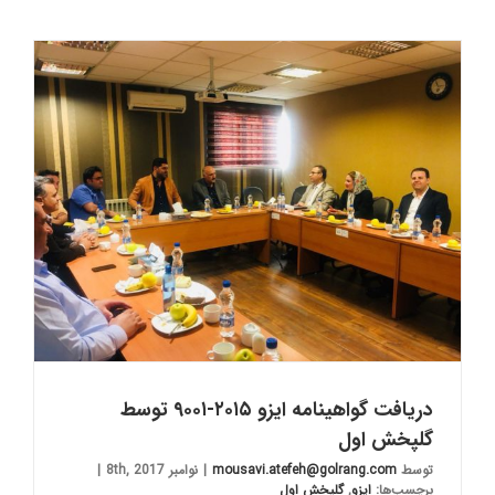
دریافت گواهینامه ایزو ۲۰۱۵-۹۰۰۱ توسط
گلپخش اول
توسط
mousavi.atefeh@golrang.com
|
نوامبر 8th, 2017
|
برچسب‌ها:
ایزو
,
گلپخش اول