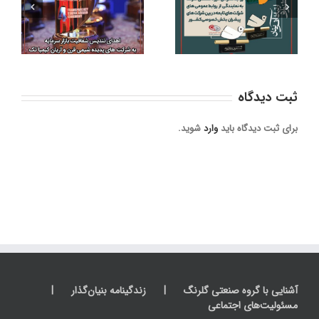
اختتامیه اولین دوره
گلرنگ به نمایندگی از
و
جایزه استارتاپی استاد
روابط عمومی‌های
محمدکریم فضلی
شرکت‌های تابعه در بین
شرکت‌های پیشران
بخش خصوصی کشور
ثبت ديدگاه
برای ثبت دیدگاه باید
وارد
شوید.
آشنایی با گروه صنعتی گلرنگ
زندگینامه بنیان‌گذار
مسئولیت‌های اجتماعی