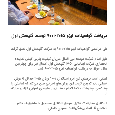
دریافت گواهینامه ایزو ۲۰۱۵-۹۰۰۱ توسط گلپخش اول
طی مراسمی گواهینامه ایزو ۲۰۱۵-۹۰۰۱ به شرکت گلپخش اول تعلق گرفت.
طبق اعلام شرکت توسعه بین الملل مرزبان کیفیت پارس کیش نماينده
انحصاري شرکت ایتالیایی IMQ گلپخش اول امسال نیز برای چهارمین
سال، موفق به دریافت گواهینامه ایزو ۲۰۱۵-۹۰۰۱ شد.
گفتنی است برمبنای این ایزو استاندارد ۹۰۰۱ ورژن ۲۰۱۵ حداقل 6 روش
اجرايي بايد تدوين گردد. این روش‌های اجرايي بيان مي‌كند كه فعاليتي را
چه كسي، چه وقت و كجا انجام دهد. اين روش‌هاي اجرايي الزامی عبارتند
از:
1 -كنترل مدارك 2- كنترل سوابق 3-كنترل محصول نا منطبق 4- اقدام
اصلاحي 5- اقدام پيشگيرانه 6- مميزي داخلي.