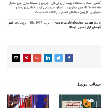
گفتنی است با استفاده بهینه از روش‌های اجرایی و مستندسازی ایزو جنرال
۲۰۱۵-۹۰۰۱ گام‌های موثری در راستای سیستمی کردن تمامی رویه‌ها و
جلوگیری از بروز خطاهای انسانی برداشته شده است.
توسط
mousavi.atefeh@golrang.com
|
نوامبر 8th, 2017
|
برچسب‌ها:
ایزو
,
گلپخش اول
|
بدون ديدگاه
Email
Pinterest
Google+
LinkedIn
Twitter
Facebook
مطالب مرتبط
کسب رتبه نخست و
د
عنوان قهرمانی روابط
گ
تقدیر از ۱۶ استارتاپ در
عمومی گروه صنعتی
ور