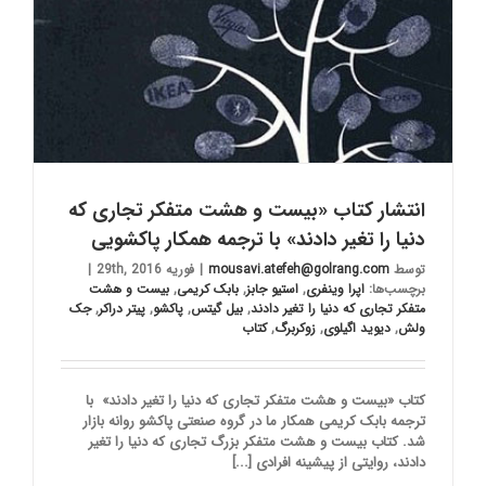
انتشار کتاب «بیست و هشت متفکر تجاری که
دنیا را تغیر دادند» با ترجمه همکار پاکشویی
توسط
mousavi.atefeh@golrang.com
|
فوریه 29th, 2016
|
برچسب‌ها:
اپرا وینفری
,
استیو جابز
,
بابک کریمی
,
بیست و هشت
متفکر تجاری که دنیا را تغیر دادند
,
بیل گیتس
,
پاکشو
,
پیتر دراکر
,
جک
ولش
,
دیوید اگیلوی
,
زوکربرگ
,
کتاب
کتاب «بیست و هشت متفکر تجاری که دنیا را تغیر دادند» با
ترجمه بابک کریمی همکار ما در گروه صنعتی پاکشو روانه بازار
شد. کتاب بیست و هشت متفکر بزرگ تجاری که دنیا را تغیر
دادند، روایتی از پیشینه افرادی [...]