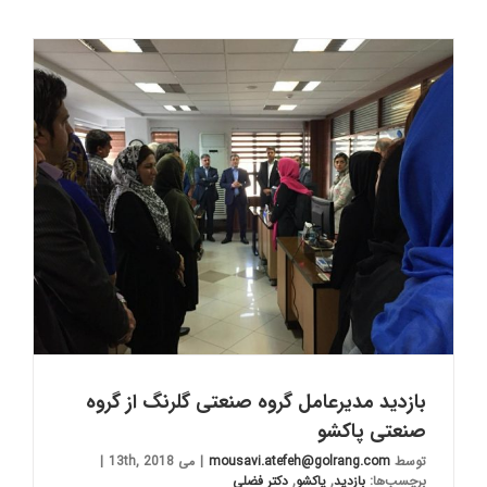
بازدید مدیرعامل گروه صنعتی گلرنگ از گروه
صنعتی پاکشو
توسط
mousavi.atefeh@golrang.com
|
می 13th, 2018
|
برچسب‌ها:
بازدید
,
پاکشو
,
دکتر فضلی