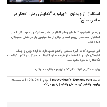
استقبال از ویدئوی #بیلبورد “نمایش زمان افطار در
ماه رمضان”
ویدئوی #بیلبورد “نمایش زمان افطار در ماه رمضان”، ویژه برند گلرنگ، با
استقبال مخاطبان روبرو شده و بیش از سه میلیون بار در فضای دیجیتال
دیده شد.
این بیلبورد که به گروه صنعتی پاکشو تعلق دارد، با ایده نوین و جذاب
تبلیغاتی خود و با استفاده از ظرفیت‌های تبلیغات دیجیتال در کشور توانست
نگاه‌ها را به خود جلب کند.
برای همکاران شرکت #پاکشو آرزوی موفقیت می‌کنیم.
توسط
mousavi.atefeh@golrang.com
|
جولای 10th, 2016
|
برچسب‌ها:
بیلبورد
,
پاکشو
,
گروه صنعتی پاکشو
|
بدون ديدگاه