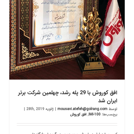
افق کوروش با 29 پله رشد، چهلمین شرکت برتر
ایران شد
توسط
mousavi.atefeh@golrang.com
|
ژانویه 28th, 2019
|
برچسب‌ها:
IMI-100
,
افق کوروش