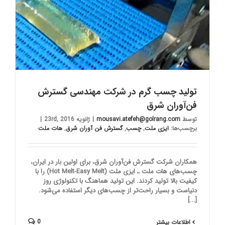
تولید چسب گرم در شرکت مهندسی گسترش
فن‌آوران شرق
توسط
mousavi.atefeh@golrang.com
|
ژانویه 23rd, 2016
|
برچسب‌ها:
ایزی ملت
,
چسب
,
گسترش فن آوران شرق
,
هات ملت
همکاران شرکت گسترش فن‌آوران شرق، برای اولین بار در ایران،
چسب‌های هات ملت ـ ایزی ملت (Hot Melt-Easy Melt) را با
کیفیت بالا تولید کردند. این تولید هماهنگ با تکنولوژی روز
دنیاست و بسیار راحت‌تر از چسب‌های دیگر استفاده می‌شود.
[...]
0
اطلاعات بیشتر