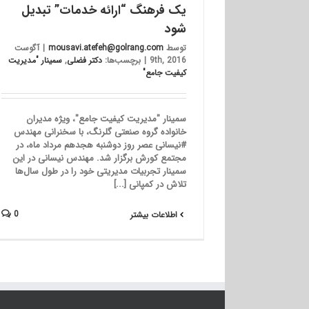
یک فرهنگ “ارائه خدمات” تبدیل
شود
توسط
mousavi.atefeh@golrang.com
|
آگوست
9th, 2016
|
برچسب‌ها:
دکتر فضلی
,
سمینار "مدیریت
کیفیت جامع"
سمینار "مدیریت کیفیت جامع"، ویژه مدیران
خانواده گروه صنعتی گلرنگ، با سخنرانی مهندس
#نیسانی عصر روز دوشنبه هجدهم مرداد ماه، در
مجتمع کورش برگزار شد. مهندس نیسانی در این
سمینار تجربیات مدیریتی خود را در طول سال‌ها
تلاش در کمپانی [...]
0
اطلاعات بیشتر