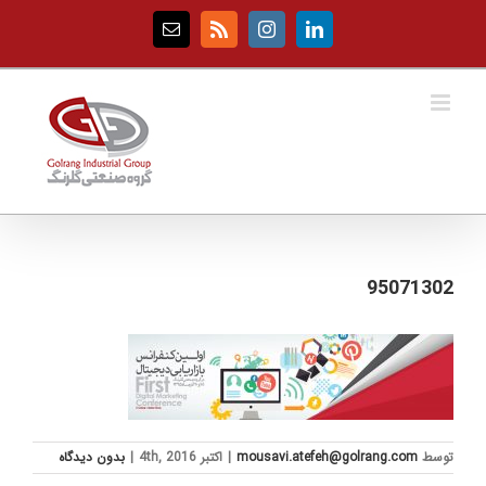
Ski
t
Email
Rss
Instagram
LinkedIn
conten
95071302
توسط
mousavi.atefeh@golrang.com
|
اکتبر 4th, 2016
|
بدون ديدگاه