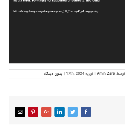
نمایشگر
Media error: Format(s) not supported or source(s) not found
ویدیو
دریافت پرونده: https://cdn.golrang.com/golrang/vcompress_117_Trim.mp4?_=1
توسط
Amin Zarei
|
فوریه 17th, 2024
|
بدون ديدگاه
Email
Pinterest
Google+
LinkedIn
Twitter
Facebook