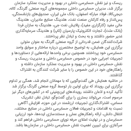
ریسک و نیز نقش حسابرسی داخلی در بهبود و مدیریت عملکرد سازمان
برگزار شد، مدیران حسابرسی داخلی مجموعه‌های گروه صنعتی گلرنگ، کاله،
دیجی‏‌کالا، فولاد مبارکه اصفهان، بانک ملی ایران، صندوق‌های بازنشستگی،
پس‌انداز و رفاه کارکنان صنعت نفت، هلدینگ صنایع مادیران، هلدینگ
مالی مفید (کارگزاری مفید)، پالایش نفت جی، هلدینگ به سازان فردا
(بانک ملت)، تجارت الکترونیک پارسیان (تاپ) و هلدینگ سرمایه‌گذاری
غدیر حضور داشتند و به بحث و تبادل نظر پرداختند.
شرکت‌کنندگان ضمن قدردانی از گروه صنعتی گلرنگ به عنوان متولی
برگزاری این همایش، به توضیح مختصری درباره ساختار و سوابق واحد
حسابرسی خود پرداختند همچنین برخی واحدها ارائه‏‌هایی از دستاوردها و
تجربیات اجرایی خود در خصوص حسابرسی داخلی و مدیریت ریسک و
نقش حسابرسی داخلی در بهبود و مدیریت عملکرد سازمان داشته و
راهکارهای خود در این خصوص را با سایر شرکت‏ کنندگان به اشتراک
گذاشتند.
در حاشیه همایش طی گفت‌و‌گویی که با مهمانان انجام شد، همگی بر تداوم
برگزاری این رویداد که برای اولین بار توسط گروه صنعتی گلرنگ برگزار شد
تأکید کرده و اذعان داشتند رویدادهای این‌چنینی که در کشورهای دیگر نیز
مرسوم است، می‌تواند بستری را برای گفت‌و‌گو، تبادل نظر، تشریک
مساعی، اشتراک‌گذاری تجربیات ارزشمند در این حوزه، افزایش آگاهی
نسبت به اقدامات و تجربیات فعالان حسابرسی داخلی در صنایع مختلف،
انتقال دانش، ارائه راهکارهای عملی و مستندسازی ایده‌ها، خود ارزیابی
حسابرسان و در نهایت اعتلای حرفه نوپای حسابرسی داخلی فراهم کند و
سرآغازی برای تبیین اهمیت نقش حسابرسی داخلی در سازمان‌ها باشد.