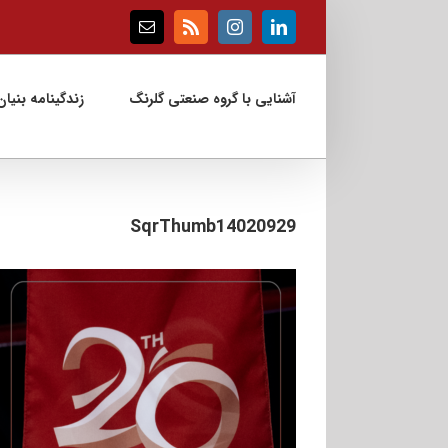
Ski
t
Email
Rss
Instagram
LinkedIn
conten
آشنایی با گروه صنعتی گلرنگ
زندگینامه بنیان‌
SqrThumb14020929