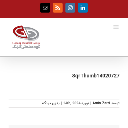
Ski
t
Email
Rss
Instagram
LinkedIn
conten
SqrThumb14020727
توسط
Amin Zarei
|
فوریه 14th, 2024
|
بدون ديدگاه