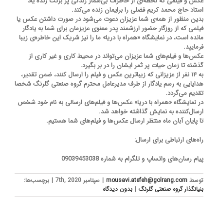
عکس و فیلمی که لحظه‌ای از خاطرات بی‌شمار زندگی پر برکت زنده یاد
استاد حاج محمد کریم فضلی را برایمان زنده می‌کند.
بدین منظور از همه‌ی شما عزیزان دعوت می‌شود در صورت داشتن عکس یا
فیلمی که از روزگار حضور ارزشمند پدر معنوی عزیزمان برای شما به یادگار
مانده است، در نمایشگاه «همراه با دریا» ما را نیز شریک این خاطره‌ی زیبا
فرمایید.
عکس‌ها و فیلم‌های شما عزیزان می‌تواند در محیط کاری و غیر کاری از
گذشته تا زمان حیات پر ثمر ایشان را در بر بگیرد.
به ۱۴ نفر از عزیزانی که زیباترین عکس و فیلم را ارسال کنند، ضمن تقدیر،
هدایایی به رسم یادگار از طرف مدیرعامل محترم گروه صنعتی گلرنگ شخصا
تقدیم می‌گردد.
در نمایشگاه «همراه با دریا» عکس‌ها و فیلم‌های ارسالی به نام خود شخص
ارسال‌کننده به نمایش گذاشته خواهد شد.
تا پایان آبان ماه منتظر ارسال عکس‌ها و فیلم‌های شما هستیم.
راه‌های ارتباطی برای ارسال:
پیام رسان‌های واتساپ و تلگرام به شماره 09039453038
توسط
mousavi.atefeh@golrang.com
|
سپتامبر 7th, 2020
|
برچسب‌ها:
بنیانگذار گروه صنعتی گلرنگ
|
بدون ديدگاه