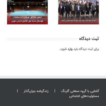
حضور تیم گروه
خط جدید تولید پودر
حض
سرمایه‌گذاری دارویی
شوینده گروه صنعتی
مس
گلرنگ در مسابقات
پاکشو افتتاح شد
او
فوتسال جام صنعت دارو
ثبت ديدگاه
برای ثبت دیدگاه باید
وارد
شوید.
آشنایی با گروه صنعتی گلرنگ
زندگینامه بنیان‌گذار
مسئولیت‌های اجتماعی