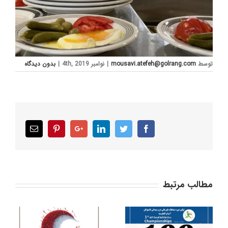
توسط
mousavi.atefeh@golrang.com
|
نوامبر 4th, 2019
|
بدون ديدگاه
Email
Pinterest
Google+
LinkedIn
Twitter
Facebook
مطالب مرتبط
دعوت به تماشای
قهرمانی بانوان ایران در