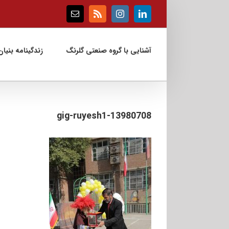
Ski
t
Email
Rss
Instagram
LinkedIn
conten
آشنایی با گروه صنعتی گلرنگ
زندگینامه بنیان‌
13980708-gig-ruyesh1