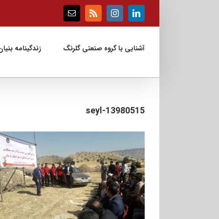
Ski
t
Email
Rss
Instagram
LinkedIn
conten
آشنایی با گروه صنعتی گلرنگ
زندگینامه بنیان‌
13980515-seyl