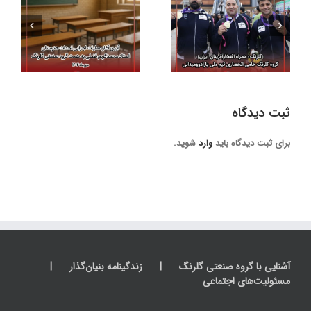
قهرمانان پارادوومیدانی
آی
گروه گلرنگ حامی تیم
کشور در میادین جهانی؛
ا
فوتبال ستاره سرخ
تجلی مسئولیت‌
تویسرکان شد
اجتماعی بخش
خصوصی معتبر در عرصه
ورزش
ثبت ديدگاه
برای ثبت دیدگاه باید
وارد
شوید.
آشنایی با گروه صنعتی گلرنگ
زندگینامه بنیان‌گذار
مسئولیت‌های اجتماعی