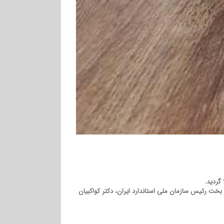
ر خارجه با حضور خانم دکتر پیروز بخت رئیس سازمان ملی استاندارد ایران، دکتر کواکبیان