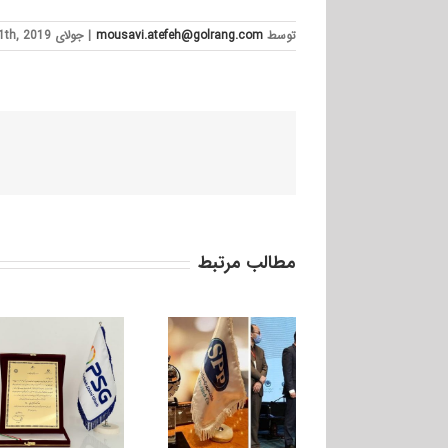
توسط
mousavi.atefeh@golrang.com
|
جولای 11th, 2019
مطالب مرتبط
دریافت تندیس بلورین
جشنواره صنایع سلامت
محور توسط
سپهرپلاستیک پدیده