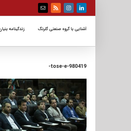
Ski
t
Email
Rss
Instagram
LinkedIn
conten
آشنایی با گروه صنعتی گلرنگ
زندگینامه بنیان‌
tose-e-980419-