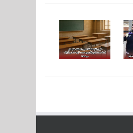
حمایت گروه گلرنگ از
قهرمانان پارادوومیدانی
آیین آغاز عملیات اجرایی
کشور در میادین جهانی؛
احداث هنرستان استاد
تجلی مسئولیت‌
محمدکریم فضلی به
اجتماعی بخش
همت گروه صنعتی
خصوصی معتبر در عرصه
گلرنگ
ورزش