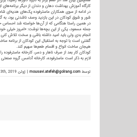
همچنین بیان شد اگر طعم برتر به تایید داورها رسید، برای
کارگاه آموزش بهداشت دهان و دندان از دیگر برنامه‌های ای
در ادامه از سوی همکاران ماسترفوده پک‌های هدیه‌ای شا
شور و شوق کودکان در این بازدید وصف ناشدنی بود، به گونه
در همین راستا هنگامی که از آن‌ها خواسته شد احساس خود ر
جمله مسعود، یکی از این بچه‌ها نوشت: «امروز خیلی خوش 
انجام بدی ولی باید امید داشته باشی و سخت تلاش کنی 
گفتنی است با توجه به استقبال این کودکان از برنامه سا
هیجان ساخت انواع و اقسام طعم‌ها سهیم کند.
کودکان کار بعد از صرف ناهار و دسر، کارخانه ماسترفوده ر
لازم به ذکر است ماسترفوده، کارخانه آدامس گروه صنعت
توسط
mousavi.atefeh@golrang.com
|
ژوئن 13th, 2019