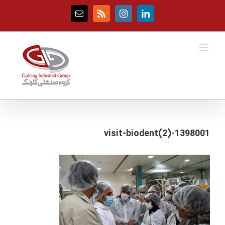
Ski
t
Email
Rss
Instagram
LinkedIn
conten
1398001-visit-biodent(2)