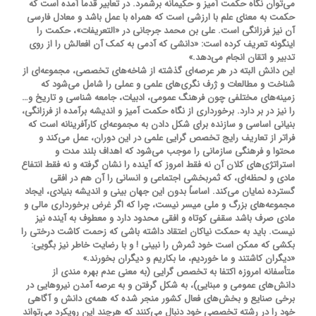
می‌توان نگاه حکمت آمیز و حکیمانه برشمرد. در تعابیر قدما آمده است که
حکمت به معنای علم با ارزشی است که همراه با عمل باشد و معادل فارسی
آن نیز فرزانگی است. علی بن محمد جرجانی در «التعریفات»، حکمت را
اینگونه تعریف کرده است: «دانشی که آدمی به کمک آن افعالش را از روی
تدبیر و اتقان انجام می‌دهد.»
این دانش البته در هر عرصه‌ای گذشته از شاخه‌های تخصصی، مجموعه‌ای از
شناخت و مطالعات و ژرف نگری‌های علمی و عملی را شامل می‌شود که
زمینه‌های مختلفی چون فرهنگ عمومی، ادبیات، جامعه شناسی و تاریخ و…
را نیز در بر دارد. برخورداری از نگاه حکمت آمیز و اندیشه برآمده از فرزانگی،
بنیانی اساسی و سازنده برای شکل دادن به مجموعه‌ای کارآفرینانه است که
فراتر از تعاریف رایج تخصص گرایی علمی در این دوران، عمل می‌کند و
محتوا و فرهنگی سازمانی را موجب می‌شود که اهداف بلند مدت و
استراتژی‌های کلان آن نه فقط امروز که آینده را نشان گرفته و نه فقط انتفاع
مادی و لحظه‌ای، که ثمربخشی اجتماعی و انسانی را آن هم در افقی
گسترده نمایان می‌کند. اساساً بدون این جهان بینی و اندیشه بنیادی، ایجاد
مجموعه‌های بزرگ و ملی میسر نیست، چرا که اگر غرض برخورداری مالی و
مادی صرف باشد سقفی کوتاه و افقی محدود دارد و معطوف به آینده نیز
نیست. باید به حمکت نیاکان اعتقاد داشته باشی که زحمت کاشت درختی را
بکشی که ممکن است خود ثمرش را نبینی ! و با رضایت خاطر نیز بگویی:
«دیگران کاشتند و ما خوردیم، ما بکاریم و دیگران بخورند.»
متأسفانه امروزه اکتفا به تخصص گرایی (به معنی عدم بهره مندی از
دانش‌های عمومی و مبنایی)، به شکل گرفتن و به عرصه آمدن نیروهایی در
برخی صنایع و بخش‌های فعال کشور منجر شده که همه‌ی دانش و آگاهی
خود را در رشته تخصصی خود دنبال می‌کنند که هرچند این رویکرد می‌تواند