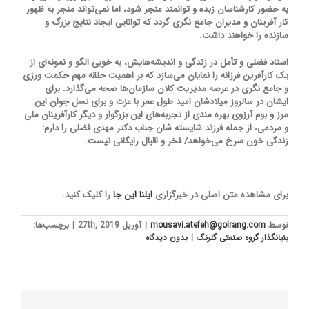
به حضور کارشناسان زبده و توانمند منجر شود، اما نمی‌تواند منجر به ظهور
کار آفرینان و مدیران جامع نگری گردد که توانایی ایجاد نتایج بزرگ و
سازنده را خواهند داشت.
استاد فضلی و تأمل در زندگی و اندیشه‌هایش، به خوبی الگو و نمونه‌ای از
یک کارآفرین فرزانه را نمایان می‌سازد که بر اهمیت حلقه مهم حکمت ورزی
و جامع نگری در عرصه مدیریت کلان سازمان‌ها صحه می‌گذارد. برای
ایشان در سالروز میلادشان امید طول عمر با عزت و برای نسل جوان این
مرز و بوم آرزوی بهره مندی از تجربه‌های این بزرگوار و دیگر کارآفرینان ملی
و مردمی، از جمله فرزند شایسته شان جناب دکتر مهدی فضلی را دارم:
زندگی خون سرخ می‌خواهد/ فخر و اقبال رایگانی نیست.
برای مشاهده متن اصلی در خبرگزاری
ایلنا
این جا
را کلیک کنید.
توسط
mousavi.atefeh@golrang.com
|
آوریل 27th, 2019
|
برچسب‌ها:
بنیانگذار گروه صنعتی گلرنگ
|
بدون ديدگاه