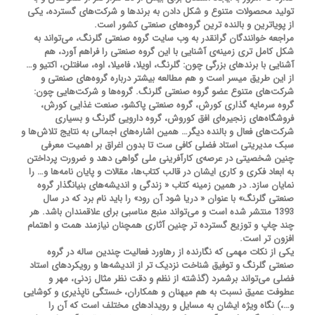
تولید محصولات متنوع و شکل دادن به برندها و شرکت‌های گسترده، یکی
از پویاترین و بالنده ترین گروه‌های صنعتی کشور است.
مراجعه خوانندگان گرانقدر به وب سایت گروه صنعتی گلرنگ، می‌تواند به
شکل کامل تری زمینه‌ی آشنایی با این گروه صنعتی را فراهم آورد، هم
آشنایی با برندهای بزرگی چون: گلرنگ، اویلا، فامیلا، اوه، سافتلن، اکتیو و…
از این طریق میسر است و هم مطالعه بیشتر درباره گروه‌های صنعتی و
شرکت‌های متنوع عضو گروه صنعتی گلرنگ. گروه‌ها و شرکت‌هایی چون:
گروه سرمایه گذاری کورش، گروه صنعتی پاکشو، صنعت غذایی کورش،
فروشگاه‌های زنجیره‌ای افق کوروش، گروه دارویی گلرنگ و بسیاری
شرکت‌های فعال و بالنده دیگر… همین اشاره‌های اجمالی به نتایج تلاش‌ها و
سبک مدیریتی استاد فضلی کافی ست تا بدون اغراق بر اهمیت معرفی
چنین شخصیتی در عرصه‌ی کارآفرینی ملی گواهی دهد و ضرورت پرداختن
به ابعاد فکری و کاری ایشان در قالب کتاب‌ها، مقالات و پایان نامه‌ها و… را
نمایان سازد. در همین زمینه کتاب « زندگی و اندیشه‌های بنیانگذار گروه
صنعتی گلرنگ» با عنوان « دریا شود آن رود» را باید نام برد که در سال
1393 منتشر شده است و می‌تواند منبع مناسبی برای علاقمندان باشد. هر
چند چاپ و توزیع گسترده تر چنین آثاری همچنان نیازمند همت و اهتمام
افزون تر است.
یکی از نکات مهمی که نگارنده از رهاورد فعالیت چندین ساله در گروه
صنعتی گلرنگ و توفیق شناخت نزدیک تر از اندیشه‌ها و رویکردهای استاد
فضلی می‌تواند برشمرد (گذشته از نظم و دقت نظر مثال زدنی، مهر و
عطوفت عمیق نسبت به هم میهنان و همکاران، خستگی ناپذیری و کوشایی
و…،) نگاه ویژه ایشان به مسایل و رویدادهای مختلف است که آن را