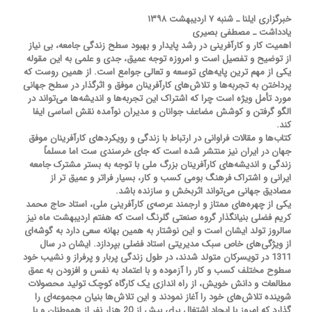
خبرگزاری ایلنا ـ شنبه ۷ اردیبهشت ۱۳۹۸
یادداشت ـ مصطفی بصیری
اهمیت کار و کارآفرینی در رشد پایدار و بهبود سطح زندگی جامعه، بی نیاز
از توضیح و تفصیل است و امروزه توجه عمیق، جدی و علمی به این مقوله
یکی از مهم ترین پایه‌های توسعه و تعالی جوامع است. از همین روست که
پرداختن به تجربه‌ها و تلاش‌های کارآفرینان موفق و اثرگذار در سطح جهانی
مورد تأمل ویژه است چرا که اشتراک این تجربه‌ها و اندیشه‌ها می‌تواند در
الگو گرفتن و کوشش مضاعف جوانان و مدیران نوآمده نقش اساسی ایفا
کند.
کتاب‌ها و مقالات فراوانی در ارتباط با زندگی و رویکردهای کارآفرینان موفق
جهان در ایران نیز منتشر شده است که جای خرسندی ست اما مسلماً
زندگی و اندیشه‌های کارآفرینان بزرگ ملی با توجه به بستر مشترک جامعه
ایرانی و اشتراک فرهنگ بومی کسب و کار، بسیار فراتر و عمیق تر از
مصادیق جهانی می‌تواند اثربخش و سازنده باشد.
یکی از چهره‌های ممتاز و ارجمند عرصه‌ی کارآفرینی ملی، استاد حاج محمد
کریم فضلی بنیانگذار گروه صنعتی گلرنگ است که هفتم اردیبهشت ماه نیز
سالروز تولد ایشان است و این نوشتار به همین بهانه سعی دارد به گوشه‌ای
از ویژگی‌های خاص سبک مدیریتی استاد فضلی بپردازد. ایشان در سال
1311 در تویسرکان متولد شدند، در طول زندگی پربار و پرفراز و نشیب خود
سطوح مختلف کسب و کار را آزموده و با اعتماد به نفس و افزودن به عمق
مطالعات و دانش خویش، از راه اندازی یک کارگاه کوچک تولید محصولات
شوینده تلاش‌های خود را آغاز نمودند و این تلاش‌ها بنیان مجموعه‌ای را
گذارد که امروز با ایجاد اشتغال برای بیش از 20 هزار نفر از هموطنان و با