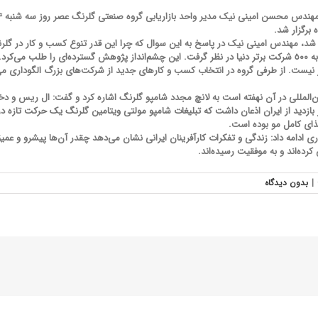
برگزار شد.
ر شد، مهندس امینی نیک در پاسخ به این سوال که چرا این قدر تنوع کسب و کار در گل
۱۳۹۱ چشم‌انداز خود را ورود به بازارهای جهانی و پیوستن به ٥٠٠ شرکت برتر دنیا در نظر گرفت. این چشم‌انداز پژوهش گ
کان‌پذیر نیست. از طرفی گروه در انتخاب کسب و کارهای جدید از شرکت‌های بزرگ الگودا
ن‌المللی در آن نهفته است به لانچ مجدد شامپو گلرنگ اشاره کرد و گفت: ال ریس و د
بازدید از ایران اذعان داشت که تبلیغات شامپو مولتی ویتامین گلرنگ یک حرکت تازه در ت
غذای کامل مو بوده است.
وری ادامه داد: زندگی و تفکرات کارآفرینان ایرانی نشان می‌دهد چقدر آن‌ها پیشرو و عمی
رده‌اند و به موفقیت رسیده‌اند.
|
بدون ديدگاه