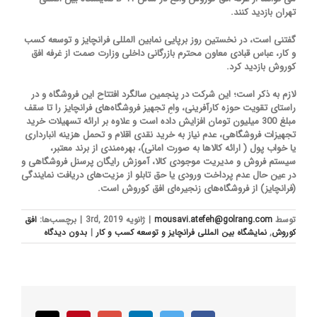
تهران بازدید کنند.
گفتنی است، در نخستین روز برپایی نمابین المللی فرانچایز و توسعه کسب
و کار، عباس قبادی معاون محترم بازرگانی داخلی وزارت صمت از غرفه افق
کوروش بازدید کرد.
لازم به ذکر است؛ این شرکت در پنجمین سالگرد افتتاح این فروشگاه و در
راستای تقویت حوزه کارآفرینی، وامِ تجهیز فروشگاه‌های فرانچایز را تا سقف
مبلغ 300 میلیون تومان افزایش داده است و علاوه بر ارائه تسهیلات خرید
تجهیزات فروشگاهی، عدم نیاز به خرید نقدی اقلام و تحمل هزینه انبارداری
یا خواب پول ( ارائه کالاها به صورت امانی)، بهره‌مندی از برند معتبر،
سیستم فروش و مدیریت موجودی کالا، آموزش رایگان پرسنل فروشگاهی و
در عین حال عدم پرداخت ورودی یا حق تابلو از مزیت‌های دریافت نمایندگی
(فرانچایز) از فروشگاه‌های زنجیره‌ای افق کوروش است.
توسط
mousavi.atefeh@golrang.com
|
ژانویه 3rd, 2019
|
برچسب‌ها:
افق
کوروش
,
نمایشگاه بین المللی فرانچایز و توسعه کسب و کار
|
بدون ديدگاه