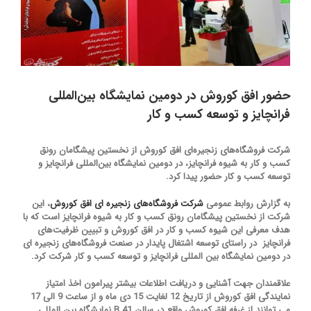
حضور افق کوروش در دومین نمایشگاه بین‌المللی
فرانچایز و توسعه کسب و کار
شرکت فروشگاه‌های زنجیره‌ای افق کوروش از نخستین پیشگامان رونق
کسب و کار به شیوه فرانچایز، در دومین نمایشگاه بین‌المللی فرانچایز و
توسعه کسب و کار حضور پیدا کرد.
به گزارش روابط عمومی
شرکت فروشگاه‌های زنجیره ای افق کوروش
، این
شرکت از نخستین پیشگامان رونق کسب و کار به شیوه فرانچایز است که با
هدف معرفی این شیوه کسب و کار در افق کوروش و ﺗﺒﯿﯿﻦ ﻇﺮﻓﯿﺖ‌ﻫﺎی
ﻓﺮاﻧﭽﺎﯾﺰ در راﺳﺘﺎی ﺗﻮﺳﻌﻪ اﺷﺘﻐﺎل ﭘﺎﯾﺪار در صنعت فروشگاه‌های زنجیره ای
در دومین نمایشگاه بین المللی فرانچایز و توسعه کسب و کار شرکت کرد.
علاقمندان جهت آشنایی و دریافت اطلاعات بیشتر پیرامون اخذ امتیاز
نمایندگی افق کوروش از تاریخ 12 لغایت 15 دی ماه و از ساعت 9 الی 17
می توانند از غرفه افق کوروش واقع در سالن 41 B نمایشگاه بین المللی