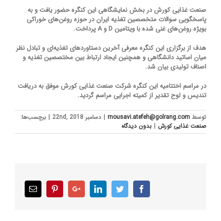
صنعت غذایی کورش در بخش نمایشگاهی این کنگره حضور یافت و به
پاسخگویی سوالات متخصصین تغذیه ایران در حوزه روغن‌های خوراکی
بویژه روغن‌های غنی شده با ویتامین D و A پرداخت.
هدف از برگزاری این کنگره معرفی آخرین دستاوردهای تغذیه‌ای و تبادل نظر
میان اساتید دانشگاهی و همچنین ایجاد ارتباط بین مختصصین تغذیه و
اصناف تولیدی بیان شد.
در مراسم اختتامیه این کنگره شرکت صنعت غذایی کورش موفق به دریافت
تندیس و لوح تقدیر از کمیته اجرایی مراسم گردید.
توسط
mousavi.atefeh@golrang.com
|
دسامبر 22nd, 2018
|
برچسب‌ها:
صنعت غذایی کورش
|
بدون ديدگاه
Email
Pinterest
Google+
LinkedIn
Twitter
Facebook