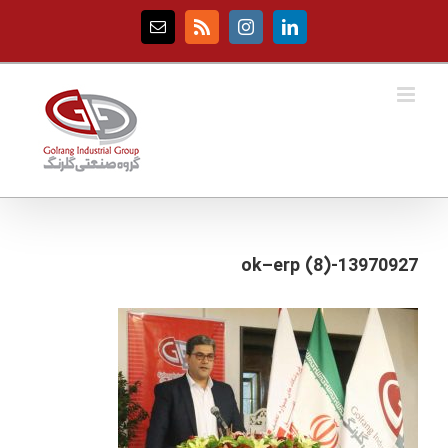
Ski
t
Email
Rss
Instagram
LinkedIn
conten
13970927-ok–erp (8)