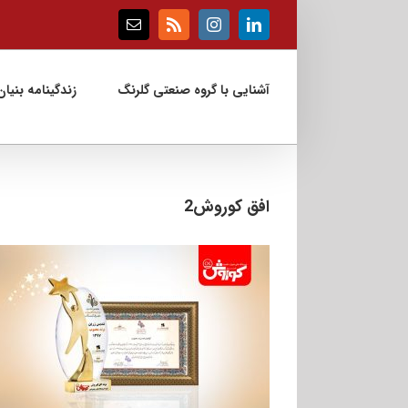
Ski
t
Email
Rss
Instagram
LinkedIn
conten
آشنایی با گروه صنعتی گلرنگ
زندگینامه بنیان‌
افق کوروش2