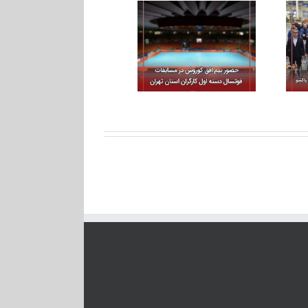
خط جدید تولید پودر
حضور تیم افق کوروش در
شوینده گروه صنعتی
مسابقات فوتسال دسته
پاکشو افتتاح شد
اول کارگران استان تهران