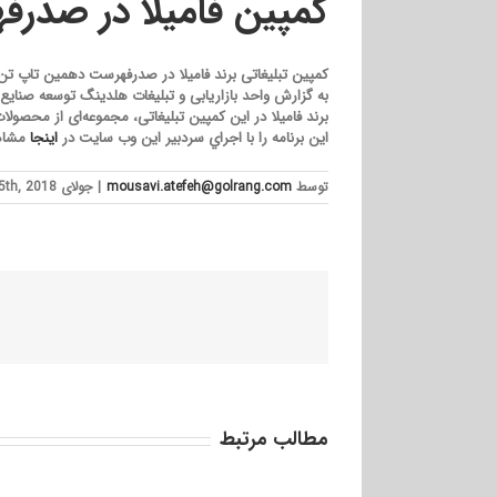
کمپین فامیلا در صدرفهرس
کمپین تبلیغاتی برند فامیلا در صدرفهرست دهمین تاپ تن «mbanews» قرار گر
به گزارش واحد بازاریابی و تبلیغات هلدینگ توسعه صنایع گلرنگ،
برند فامیلا در این کمپین تبلیغاتی، مجموعه‌ای از محصول
اين برنامه را با اجراي سردبير اين وب سايت در
اینجا
مشاهد
توسط
mousavi.atefeh@golrang.com
|
جولای 15th, 2018
مطالب مرتبط