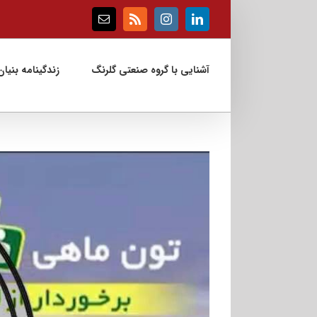
Ski
t
Email
Rss
Instagram
LinkedIn
conten
آشنایی با گروه صنعتی گلرنگ
زندگینامه بنیان‌
View
Larger
Image