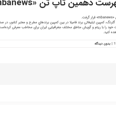
ت دهمین تاپ تن «mbanews»
فت.
 كمپين تبلیغاتی برند فاميلا در بین كمپين‌ برندهاي مطرح و معتبر کشور، در صدر فهرست تاپ تن
ات خود را با ریتم و گویش مناطق مختلف جغرافیایی ایران برای مخاطب معرفی ‌کرده‌است
ه کنید.
|
بدون ديدگاه