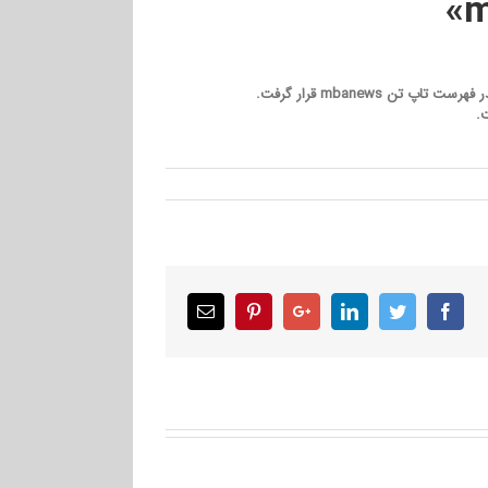
 mbanews قرار گرفت.
.
Email
Pinterest
Google+
LinkedIn
Twitter
Facebook