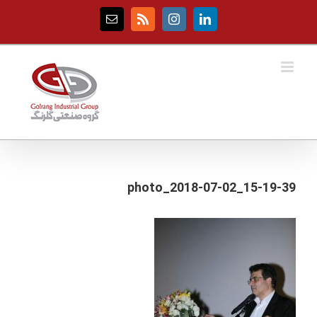
Ski
t
Email
Rss
Instagram
LinkedIn
conten
photo_2018-07-02_15-19-39