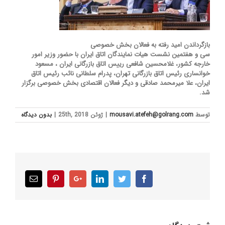
بازگرداندن امید رفته به فعالان بخش خصوصی
سی و هفتمین نشست هیات نمایندگان اتاق ایران با حضور وزیر امور
خارجه کشور، غلامحسین شافعی رییس اتاق بازرگانی ایران ، مسعود
خوانساری رئیس اتاق بازرگانی تهران، پدرام سلطانی نائب رئیس اتاق
ایران، علا میرمحمد صادقی و دیگر فعالان اقتصادی بخش خصوصی برگزار
شد.
توسط
mousavi.atefeh@golrang.com
|
ژوئن 25th, 2018
|
بدون ديدگاه
Email
Pinterest
Google+
LinkedIn
Twitter
Facebook