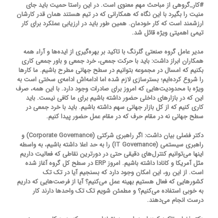
#کار_گروهی از مباحث مهم معنوی است. در این راستا حمیت باید جای
منیت را بگیرد با این نگاه که همکارانی که در تیم هستند همان قدر کارشان
ارزشمند است که کار خودمان. همین طور باید در ارزیابی عملکرد برای کار
تیمی اهمیتی ویژه قائل شد.
مدیر عامل گروه صنعتی گلرنگ با تاکید بر بهره‌گیری از ایده‌ها و آراء همه
همکاران ابراز داشت: باید با حرکت جمعی، خرد جمعی و باور جمعی کاری
بکنیم که امسال در مجموعه بتوانیم در سطح جهانی مطرح باشیم. ما کارها
را شروع کرده‌ایم؛ بسترسازی لازم شده اما ادامه‌اش ادامه‌ی سختی است به
ویژه با محدودیت‌هایی که امروز برای صادرات وجود دارد. با این همه، صرف
این که در بازارهای داخلی حضور داشته باشیم برای ما کافی نیست. باید
کاری کنیم که از کل بازار جهانی سهم داشته باشیم. باید با خرد جمعی در
سطح جهانی نه در مقام حرف که در مقام عمل حضور پیدا کنیم.
دکتر فضلی بیان داشت: اگر راهبری شرکتی (Corporate Governance) و
راهبری سیستمی (IT Governance) را به حد اعلا داشته باشیم، به واسطه
اینها می‌توانیم کنترل‌های دقیقی حتی در دورترین نقاطی که فعالیت داریم
مثل آمریکا و کانادا داشته باشیم. امروز ERP در سطح کل گروه آغاز شده
است. از این رو، این امکان وجود دارد که بسنجیم آیا در تک تک
کشورهایی که فعال هستیم بهینه عمل می‌کنیم؟ آیا از فرصت‌هایی که داریم
به خوبی استفاده می‌کنیم؟ و مطمئن شویم تک تک واحدها دارند کار
درست انجام می‌دهند.