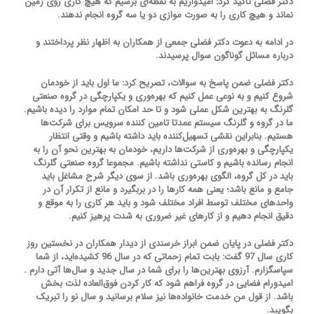
دکتر فضلی تاکید کرد: امیدواریم به نقطه‌ای برسیم که هیچ کاری روی زمین
نماند و هیچ کاری را به صورت موازی دو یا سه گروه انجام ندهند.
در ادامه به دعوت دکتر فضلی جمعی از همکاران به اظهار نظر پرداختند و
درباره مسائل گوناگون سوال پرسیدند.
دکتر فضلی ضمن پاسخ به سوالات، تصریح کرد: ما اول باید از خودمان
شروع کنیم و به نوعی عمل کنیم که بهره‌وری و یکپارچگی در گروه صنعتی
گلرنگ به بهترین شکل عملی شود و تا حد امکان تمام موارد را دیده باشیم.
ما در گروه و گلرنگ سیستم عمدتا تامین کننده سرویس برای شرکت‌ها
هستیم. بنابراین نقشی تسهیل‌کننده باید داشته باشیم و وقتی انتظار
یکپارچگی و بهره‌وری از شرکت‌ها داریم، خودمان به بهترین نحو آن را به
انجام رسانده باشیم و کاستی نداشته باشیم. مجموعا گروه صنعتی گلرنگ
باید در کل گروه، الگوی بهره‌وری باشد. از سوی دیگر شرح مشاغل باید
جامع و مانع باشد؛ یعنی همه کارها را در بربگیرد و مانع از تکرار آن در
واحدهای مختلف توسط افراد مختلف شود و باید هر کاری را به موقع و
دقیق انجام دهیم و از کارهای غیر ضروری به شدت پرهیز کنیم.
دکتر فضلی در پایان ضمن ابراز خرسندی از دیدار همکاران در نخستین روز
کاری سال 97 گفت: بابت تمام زحماتی که در سال 96 کشیده‌اید، از شما
سپاسگزارم. آرزوی بهترین‌ها را برای شما در سال جدید و سال‌ها آتی دارم .
امیدورام فضایی در گروه فراهم شود که کار کردن فوق‌العاده لذت بخش
باشد. از قول من خدمت خانواده‌ها نیز سلام برسانید و سال نو را تبریک
بگویید.