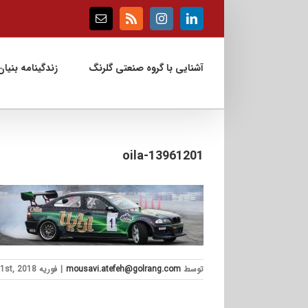
Ski
t
Email
Rss
Instagram
LinkedIn
conten
آشنایی با گروه صنعتی گلرنگ
زندگینامه بنیان‌
13961201-oila
توسط
mousavi.atefeh@golrang.com
|
فوریه 21st, 2018