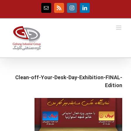
Ski
t
Email
Rss
Instagram
LinkedIn
conten
Clean-off-Your-Desk-Day-Exhibition-FINAL-
Edition