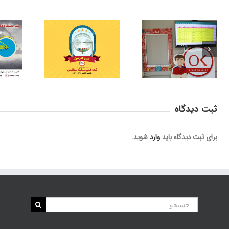
برگزاری مسابقه
برنده خودرو ساندرو
عکس «میز کار من»
قرعه کشی م
قاب چهارسالگی افق
ز سوی گروه صنعتی
میز کار 
کوروش مشخص شد
گلرنگ
ثبت ديدگاه
برای ثبت دیدگاه باید
وارد
شوید.
جستجو
برای: