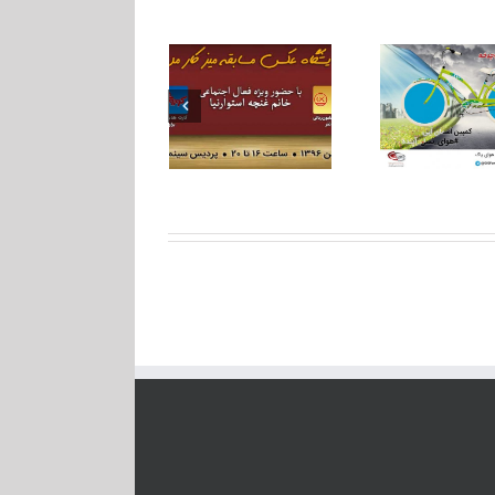
کمپین آسمان آبی: با
برگزاری نمایشگاه
سابقه
یک ویدئو، در
دیجیتال عکس میز
من
قرعه‌کشی یک
کار من
دوچرخه شرکت کنید