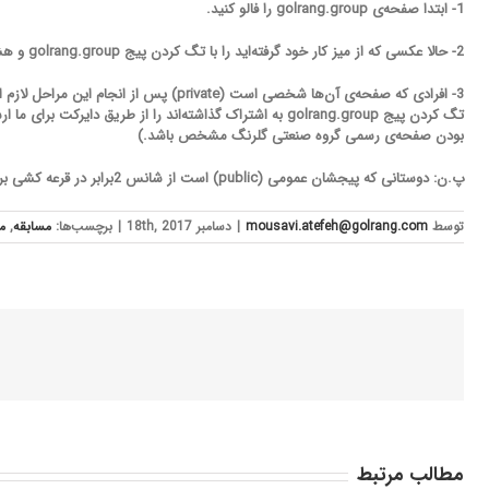
1- ابتدا صفحه‌ی golrang.group را فالو کنید.
2- حالا عکسی که از میز کار خود گرفته‌اید را با تگ کردن پیج golrang.group و هشتگ #میزکارمن در صفحه‌ی خود منتشر کنید.
3- افرادی که صفحه‌ی آن‌ها شخصی است (private
تگ کردن پیج golrang.group به اشتراک گذاشته‌اند را از طریق دا
بودن صفحه‌ی رسمی گروه صنعتی گلرنگ مشخص باشد.)
پ.ن: دوستانی که پیجشان عمومی (public) است از شانس 2برابر در قرعه کشی برخوردار خواهند بود.
توسط
mousavi.atefeh@golrang.com
|
دسامبر 18th, 2017
|
برچسب‌ها:
مسابقه
,
م
مطالب مرتبط