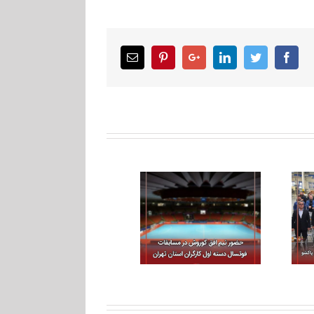
Email
Pinterest
Google+
LinkedIn
Twitter
Facebook
خط جدید تولید پودر
حضور تیم افق کوروش در
شوینده گروه صنعتی
مسابقات فوتسال دسته
پاکشو افتتاح شد
اول کارگران استان تهران