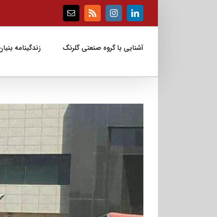
Ski
t
Email
Rss
Instagram
LinkedIn
conten
آشنایی با گروه صنعتی گلرنگ
زندگینامه بنیان‌
View
Larger
Image