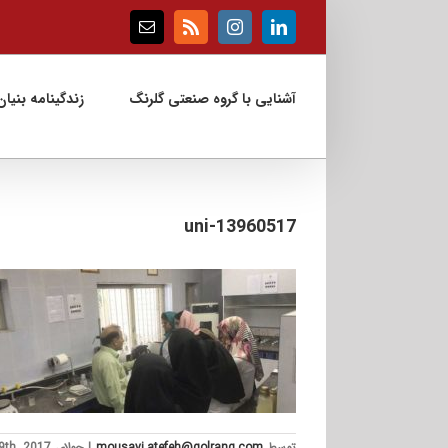
Ski
t
Email
Rss
Instagram
LinkedIn
conten
آشنایی با گروه صنعتی گلرنگ
زندگینامه بنیان‌
13960517-uni
توسط
mousavi.atefeh@golrang.com
|
جولای 29th, 2017