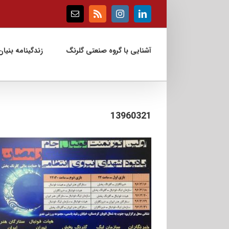
Ski
t
Email
Rss
Instagram
LinkedIn
conten
آشنایی با گروه صنعتی گلرنگ
زندگینامه بنیان‌
13960321