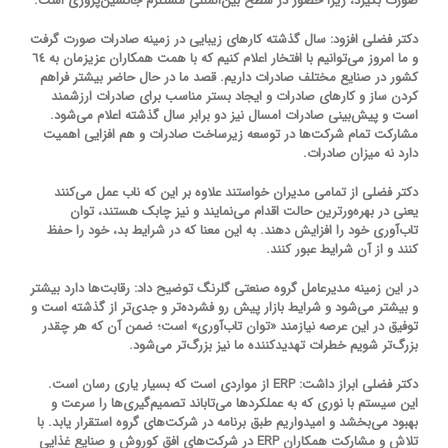
صورت بگیرد، زیرا حضور در سطح بین‌المللی مستلزم جانشین‌پروری است.
دکتر فضلی افزود: سال گذشته کارهای زیبایی در زمینه صادرات صورت گرفت
و ما امروز می‌توانیم با افتخار اعلام کنیم که با همت همکاران عزیزمان به ٦٤
کشور در صنایع مختلف صادرات داریم. قصد ما در حال حاضر بیشتر فراهم
کردن ساز و کارهای صادرات و ایجاد بستر مناسب برای صادرات ارزشمند
است و پیش‌بینی صادرات امسال نیز دو برابر سال گذشته اعلام می‌شود.
مشاركت تمام شركت‌ها در توسعه زیرساخت صادرات و هم افزایی اهمیت
دارد نه میزان صادرات.
دکتر فضلی از تمامی مدیران خواستند علاوه بر این که ناب عمل می‌کنند
یعنی در بهره‌ورترین حالت اقدام می‌نمایند و نیز چابک هستند، توان
تاب‌آوری خود را افزایش دهند. به این معنا که در شرایط بد، خود را حفظ
کنند و از آن شرایط عبور کنند.
در این زمینه مدیرعامل گروه صنعتی گلرنگ توضیح داد: رقابت‌ها دارد بیشتر
و بیشتر می‌شود و شرایط بازار پیش رو فشرده‌تر و جدی‌تر از گذشته است و
توفیق در این عرصه نیازمند «توان تاب‌آوری» است؛ ضمن آن که هر چقدر
بزرگ‌تر شویم خطرات تهدیدکننده ما نیز بزرگ‌تر می‌شود.
دکتر فضلی ابراز داشت: ERP از مواردی است که بسیار یاری رسان است.
این سیستم با نوری که به عملکردها می‌تاباند تصمیم‌گیری‌ها را سرعت و
بهبود می‌بخشد و امیدواریم طبق برنامه در شرکت‌های گروه استقرار یابد. با
تلاش و مشاركت همكاران ERP در شركت‌های افق كوروش و صنایع غذایی