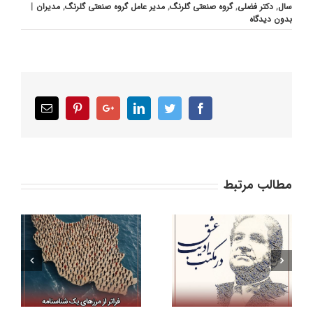
سال
,
دکتر فضلی
,
گروه صنعتی گلرنگ
,
مدیر عامل گروه صنعتی گلرنگ
,
مدیران
|
بدون ديدگاه
Email
Pinterest
Google+
LinkedIn
Twitter
Facebook
مطالب مرتبط
ره‌‌آفرین؛ از دیرباز، تا
ره‌نمای یازدهم؛ در مکتب
امروز، برای فردا
ادیب عشق
م