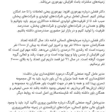
زمینه‌های مشترك باعث افزایش بهره‌وری می‌باشد.
دکتر فضلی درباره بهره‌وری افزود: بهره‌وری یعنی تعاملات را تا حد امکان
بیشتر کنیم. امسال تعامل برخی شرکت‌های تولیدی و شرکت‌های پخش
سبب شد تا از ظرفیت‌های تولیدی استفاده حداکثری ببریم. باید بتوانیم با
وفاق و همدلی در شرکت‌های تولیدی و شرکت‌های پخش، صددرصد
ظرفیت را تولید کنیم و در بازار نیز حضوری صددرصدی داشته باشیم.
دکتر فضلی درباره سرمایه‌های انسانی ادامه داد: سال گذشته تعداد
همکارانمان حدود ١٢٥٠٠ نفر بود و امروز این تعداد به بیش از ١٦٠٠٠ نفر
رسیده است که رشدی ٢٨ درصدی را نشان می‌دهد. نکته مهم این است که
این افزایش از جنس پایا و پویا بوده است و در جهت رشد و تعالی گروه
صورت گرفته است. در سال ٩٦ نیز قصد داریم این تعداد را به بالای ٢٠٠٠٠
نفر برسانیم.
مدیر عامل گروه صنعتی گلرنگ درمورد اخلاق‌مداری بیان داشت:
اخلاق‌مداری که همه شما عزیزان به آن باور دارید باید به کل مجموعه
تسری پیدا کند و همه با هم در جهت تقویت باور همکاران به مجموعه و
ارتقاء ارزش‌ها گام برداریم. نه تبعیض وجود داشته باشد نه حس تبعیض و
همگان باور داشته باشند که شایسته‌سالاری اصل است نه روابط دیگر.
مدیرعامل گروه صنعتی گلرنگ درباره جانشین پروری تأکید کرد: باید با وجود
شورای عالی منابع انسانی، حرکت‌های ارزشمندی در زمینه جانشین‌پروری