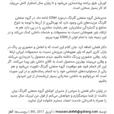
كورش طبق برنامه پیاده‌سازی می‌شود و تا پایان سال استقرار كامل می‌یابد
كه كار بسیار سختی است.
مدیرعامل گروه صنعتی گلرنگ درمورد ICRM ادامه داد: در گروه صنعتی
گلرنگ مزیت‌های نابی وجود دارد که بهره‌گیری از آن‌ها با توجه به تنوع
صنایع و گستردگی مشتریان، هم رضایت مشتری را در پی دارد هم به
ارتقاء باور هم‌وطنان نسبت به محصولات و خدمات داخلی کمک می‌کند و در
این زمینه باید با تمام توان از ICRM بهره ببریم.
دکتر فضلی اضافه کرد: جان کلام این است که با تعامل و حضوری پر رنگ در
بازار، کاری کنیم که باور هم‌وطنان عزیزمان نسبت به محصولات ایرانی ارتقا
یابد. وقتی حضوری پررنگ داشته باشیم، مردم محصول را خریداری می‌کنند
و وقتی می‌بینند بهترین محصول است به کالای داخلی باور پیدا می‌کنند. اگر
این کار انجام شود هم موقعیت گروه صنعتی گلرنگ تقویت می‌شود و هم
یکی از مسئولیت‌های اجتماعی خود را به انجام رسانده‌ایم، و در این صورت
است که می‌توانیم به داشتن صادراتی بسیار ارزشمندتر از این امیدوار
باشیم.
در پایان دکتر فضلی با سپاس از مدیران کوشای گروه صنعتی گلرنگ بیان
داشت: از شما سپاسگزارم و خواهش می‌کنم از قول من تبریک سال جدید
را همراه با قدردانی‌ خدمت اعضاء محترم خانواده ابراز نمایید.
توسط
mousavi.atefeh@golrang.com
|
آوریل 8th, 2017
|
برچسب‌ها:
آغاز