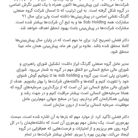
شركت‌ها می‌باشد، این پیش‌بینی‌ها اكنون همراه با یک تغییر نگرش اساسی
در گروه شکل گرفته است. به این ترتیب که تا امسال شرکت گروه صنعتی
گلرنگ نقشی اساسی در پیش‌بینی‌ها داشته است ولی برای سال ٩٦
مشاركت همه Sub Holding ها و به تبع آن شركت‌ها بیشتر شده است.
مشاركت شركت‌ها در پیش‌بینی باعث بهبود تحقق اهداف خواهد شد.
دکتر فضلی تصریح کرد: برای ما مهم است که در پایان سال پیش‌بینی‌ها
کاملا محقق شده باشد. علاوه بر این هر ماه، پیش‌بینی‌ همان ماه، عینا
محقق شود.
مدیر عامل گروه صنعتی گلرنگ ابراز داشت: تشکیل شورای راهبردی و
شورای عالی منابع انسانی دو اتفاق مهم در گروه به شمار می‌رود. شورای
راهبردی پلی است بین گروه و sub holding ها تا بتوانیم گوش شنوای
خود را تقویت کنیم و گفته‌ها و ناگفته‌های شرکت‌ها را بهتر بشنویم. هدف از
شورای عالی منابع انسانی نیز آن است که از بزرگ‌ترین سرمایه‌های گروه که
همانا سرمایه‌های انسانی است بیشتر مراقبت کنیم و در جهت رشد و
پویایی همکارانمان گام برداریم، زیرا در سطح جهانی مهم‌ترین عامل
موفقیت، سرمایه انسانی برآمده از درون سازمان است.
دکتر فضلی تأکید کرد: از موارد مهم که بارها به آن اشاره شده‌ است، مبحث
بهره‌وری است. یک بخش مهم بهره‌وری آن است که داشته‌هایمان را در کل
گروه روی هم بریزیم و از امتیازات و فرصت‌هایی كه هم‌افزایی در گروه
ایجاد می‌كند، بهترین بهره را ببریم. تعامل بیشتر شركت‌ها در تمام