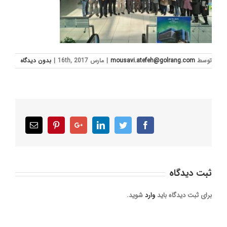
توسط
mousavi.atefeh@golrang.com
|
مارس 16th, 2017
|
بدون ديدگاه
Email
Pinterest
Google+
LinkedIn
Twitter
Facebook
ثبت ديدگاه
برای ثبت دیدگاه باید
وارد
شوید.