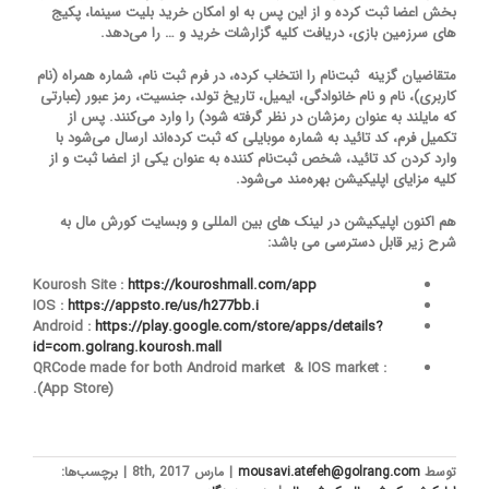
بخش اعضا ثبت کرده و از این پس به او امکان خرید بلیت سینما، پکیج
های سرزمین بازی، دریافت کلیه گزارشات خرید و … را می‌دهد.
متقاضیان گزینه ثبت‌نام را انتخاب کرده، در فرم ثبت نام، شماره همراه (نام
کاربری)، نام و نام خانوادگی، ایمیل، تاریخ تولد، جنسیت، رمز عبور (عبارتی
که مایلند به عنوان رمزشان در نظر گرفته شود) را وارد می‌کنند. پس از
تکمیل فرم، کد تائید به شماره موبایلی که ثبت کرده‌اند ارسال می‌شود با
وارد کردن کد تائید، شخص ثبت‌نام کننده به عنوان یکی از اعضا ثبت و از
کلیه مزایای اپلیکیشن بهره‌مند می‌شود.
هم اکنون اپلیکیشن در لینک های بین المللی و وبسایت کورش مال به
شرح زیر قابل دسترسی می باشد:
Kourosh Site :
https://kouroshmall.com/app
IOS :
https://appsto.re/us/h277bb.i
Android :
https://play.google.com/store/apps/details?
id=com.golrang.kourosh.mall
: QRCode made for both Android market & IOS market
(App Store).
توسط
mousavi.atefeh@golrang.com
|
مارس 8th, 2017
|
برچسب‌ها: