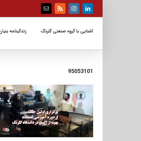
Ski
t
Email
Rss
Instagram
LinkedIn
conten
آشنایی با گروه صنعتی گلرنگ
زندگینامه بنیان‌
95053101