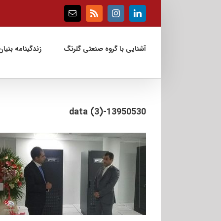
Ski
t
Email
Rss
Instagram
LinkedIn
conten
آشنایی با گروه صنعتی گلرنگ
زندگینامه بنیان‌
13950530-data (3)