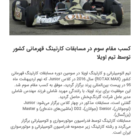
کسب مقام سوم در مسابقات کارتینگ قهرمانی کشور
توسط تیم اویلا
تیم اتومبیلرانی و کارتینگ اویلا در سومین دوره مسابقات کارتینگ قهرمانی
کشور (ROTAX MAX) سال 2016 در کلاس Junior که نهم اردیبهشت ماه
95 در پیست بین‌المللی پرند برگزار گردید، موفق به کسب مقام سوم شد.
این موفقیت برای برند اویلا، با رانندگی مهربد شاملی فرزند مهندس شاملی
مدیر عامل شرکت گلرنگ‌پخش حاصل گردید.
گفتنی است، مسابقات مذکور در چهار کلاس برگزار می‌شود: Junior
(نوجوانان)، Senior (جوانان)، DD2 (ماشین‌های دنده‌ای) و Master
(بزرگسال).
مسابقات کارتینگ توسط فدراسیون موتورسواری و اتومبیلرانی برگزار
می‌گردد و رشته کارتینگ زیر مجموعه فدراسیون اتومبیلرانی و موتورسواری
ایران است.