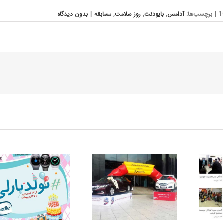
|
برچسب‌ها:
آدامس
,
بایودنت
,
روز سلامت
,
مسابقه
|
بدون ديدگاه
برگزاری کمپین «اگر من
مجتمع کورش در
برنده هوندای جشنواره
شبکه‌های مجازی
خرید مجتمع کورش
شوم ….»