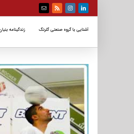
Ski
t
Email
Rss
Instagram
LinkedIn
conten
آشنایی با گروه صنعتی گلرنگ
زندگینامه بنیان‌
View
Larger
Image