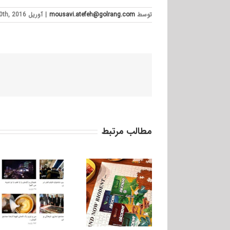
توسط
mousavi.atefeh@golrang.com
|
آوریل 10th, 2016
مطالب مرتبط
آدامس جویدن صد
میلیون باکتری را از بین
می‌برد