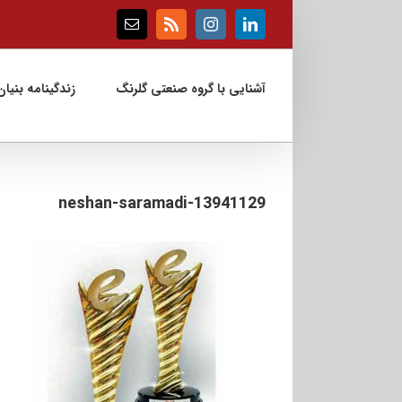
Ski
t
Email
Rss
Instagram
LinkedIn
conten
آشنایی با گروه صنعتی گلرنگ
زندگینامه بنیان‌
13941129-neshan-saramadi