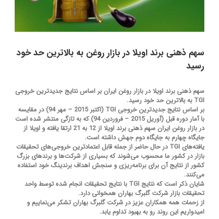
سهم ذهنی برند اویلا در بازار روغن به بالاترین حد خود
رسید
سهم ذهنی برند اویلا در بازار روغن ایران بر اساس نتایج جدیدترین خروجی
TGI به بالاترین حد خود رسید.
بر اساس نتایج جدیدترین خروجی TGI (اکتبر 2015 – مهر 94) در مقایسه
با آمار دوره قبل (آوریل 2015 – فروردین 94) که به تازگی منتشر شده است
در بازار روغن ایران سهم ذهنی برند اویلا از 12 به 21 ارتقا یافته و اویلا از
جایگاه چهارم به جایگاه دوم جهش داشته است.
یافته‌های TGI در حال حاضر از جمله قابل اعتمادترین خروجی‌های تحقیقات
بازار در کشور ما محسوب می‌شوند که بسیاری از شرکت‌ها و برندهای بزرگ
کشور از نتایج آن برای برنامه‌ریزی و سنجش اهداف برندینگ خود استفاده
می‌کنند.
شایان ذکر است که نتایج TGI با نتایج تحقیقات انجام شده توسط واحد
تحقیقات بازار شرکت گلبرگ بهاران همخوانی دارد.
از زحمات همه همکاران عزیز در شرکت گلبرگ بهاران تشکر می‌نماییم و
امیدواریم این روند رو به بهبود تداوم یابد.