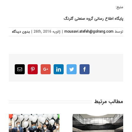
منبع:
پایگاه اطلاع رسانی گروه صنعتی گلرنگ
توسط
mousavi.atefeh@golrang.com
|
ژانویه 26th, 2016
|
بدون ديدگاه
Email
Pinterest
Google+
LinkedIn
Twitter
Facebook
مطالب مرتبط
راه‌اندازی پروژه
لغو عرضه اولیه سهام
طن