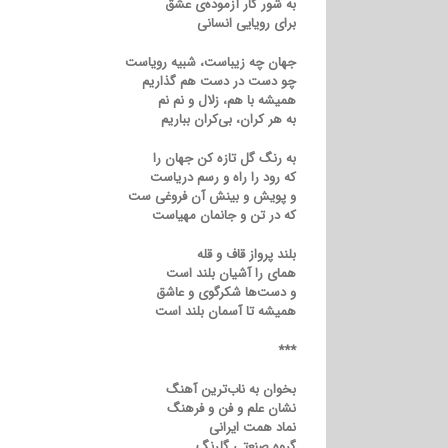
به شور کار آزموده‌ی عشق
برای رویایی انسانی
جهان چه زیباست، شبیه رویاست
چو دست در دست هم گذاریم
همیشه با هم، زلال و نم نم
به هر کران، بی‌کران بباریم
به رنگ گل تازه کن جهان را
که رود را راه و رسم دریاست
و پویش و بینش آن فروغی ست
که در تن و جانمان مهیاست
بلند پرواز قاف و قله
همای را آشیان بلند است
و دست‌ها شکرگوی و عاشق
همیشه تا آسمان بلند است
***
بخوان به ناب‌ترین آهنگ
نشان علم و فن و فرهنگ
نماد همت ایرانی
گروه صنعتی گلرنگ