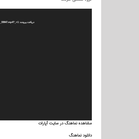
نمایشگر
ویدیو
دریافت پرونده: http://as6.asset.aparat.com/aparat-video/26a7a6cd6a2c1114bffb30c9c7ec0e8f3587509-360p__33847.mp4?_=1
مشاهده نماهنگ در سایت آپارات
دانلود نماهنگ